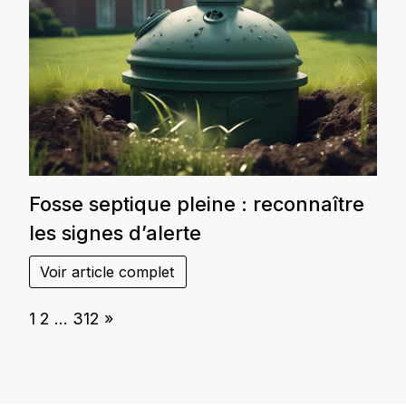
Fosse septique pleine : reconnaître
les signes d’alerte
Voir article complet
Page:
Next
1
2
…
312
»