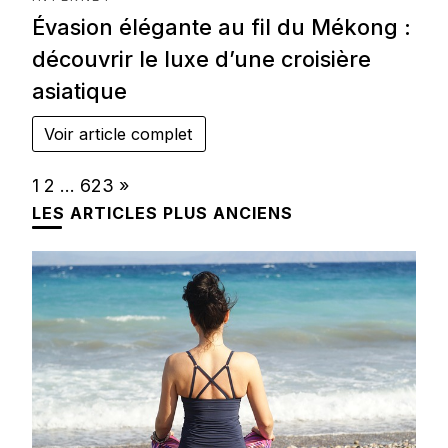
Évasion élégante au fil du Mékong :
découvrir le luxe d’une croisière
asiatique
Voir article complet
Page:
Next
1
2
…
623
»
LES ARTICLES PLUS ANCIENS