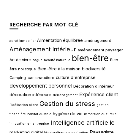
RECHERCHE PAR MOT CLÉ
Alimentation équilibrée
aménagement
achat immobilier
Aménagement intérieur
aménagement paysager
bien-être
Art de vivre
Bien-
bague
beauté naturelle
Bien-être à la maison
biodiversité
être holistique
culture d'entreprise
Camping-car
chaudiere
developpement personnel
Décoration d'intérieur
Expérience client
décoration intérieure
déménagement
Gestion du stress
Fidélisation client
gestion
hygiène de vie
financière
habitat durable
immersion culturelle
Intelligence artificielle
innovation en entreprise
Paysagiste
marketing digital
Minimalisme
organisation