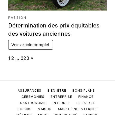
PASSION
Détermination des prix équitables
des voitures anciennes
Voir article complet
Page:
Next
1
2
…
623
»
ASSURANCES
BIEN-ÊTRE
BONS PLANS
CÉREMONIES
ENTREPRISE
FINANCE
GASTRONOMIE
INTERNET
LIFESTYLE
LOISIRS
MAISON
MARKETING INTERNET