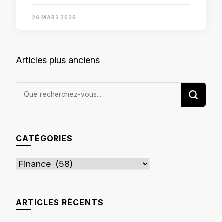
26 MARS 2026
Navigation
Articles plus anciens
des
articles
Vous
recherchiez
quelque
chose ?
CATÉGORIES
Catégories
ARTICLES RÉCENTS