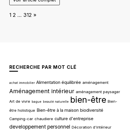
Page:
Next
1
2
…
312
»
RECHERCHE PAR MOT CLÉ
Alimentation équilibrée
aménagement
achat immobilier
Aménagement intérieur
aménagement paysager
bien-être
Art de vivre
Bien-
bague
beauté naturelle
Bien-être à la maison
biodiversité
être holistique
culture d'entreprise
Camping-car
chaudiere
developpement personnel
Décoration d'intérieur