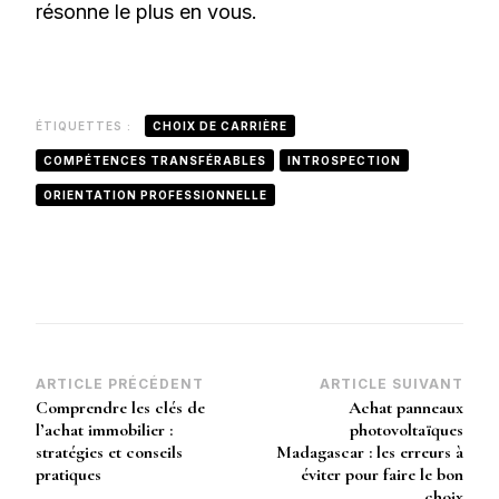
résonne le plus en vous.
ÉTIQUETTES :
CHOIX DE CARRIÈRE
COMPÉTENCES TRANSFÉRABLES
INTROSPECTION
ORIENTATION PROFESSIONNELLE
Navigation
ARTICLE PRÉCÉDENT
ARTICLE SUIVANT
Comprendre les clés de
Achat panneaux
d’article
l’achat immobilier :
photovoltaïques
stratégies et conseils
Madagascar : les erreurs à
pratiques
éviter pour faire le bon
choix