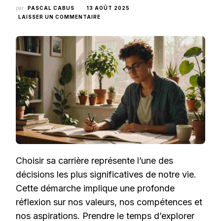
par
PASCAL CABUS
13 AOÛT 2025
SUR
LAISSER UN COMMENTAIRE
DÉCOUVRIR
SON
AVENIR
PROFESSIONNEL
:
LES
CLÉS
POUR
BIEN
CHOISIR
SA
CARRIÈRE
Choisir sa carrière représente l’une des
décisions les plus significatives de notre vie.
Cette démarche implique une profonde
réflexion sur nos valeurs, nos compétences et
nos aspirations. Prendre le temps d’explorer