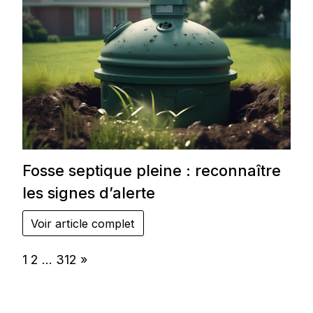
Fosse septique pleine : reconnaître
les signes d’alerte
Voir article complet
Page:
Next
1
2
…
312
»