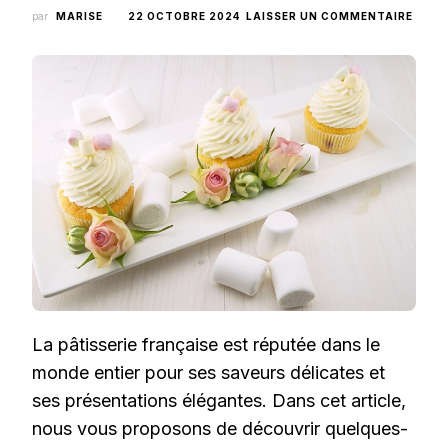
SUR
par
MARISE
22 OCTOBRE 2024
LAISSER UN COMMENTAIRE
LES
CLAS
DE
LA
PÂTIS
FRAN
À
TENT
DANS
VOTR
CUISI
La pâtisserie française est réputée dans le
monde entier pour ses saveurs délicates et
ses présentations élégantes. Dans cet article,
nous vous proposons de découvrir quelques-