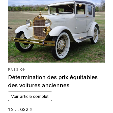
PASSION
Détermination des prix équitables
des voitures anciennes
Voir article complet
Page:
Next
1
2
…
622
»