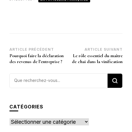
Navigation
ARTICLE PRÉCÉDENT
ARTICLE SUIVANT
Pourquoi faire la déclaration
Le rôle essentiel du maître
d’article
des revenus de l’entreprise ?
de chai dans la vinification
Vous
recherchiez
quelque
chose ?
CATÉGORIES
Catégories