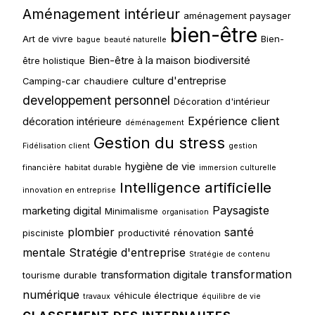
Aménagement intérieur
aménagement paysager
bien-être
Art de vivre
Bien-
bague
beauté naturelle
Bien-être à la maison
biodiversité
être holistique
culture d'entreprise
Camping-car
chaudiere
developpement personnel
Décoration d'intérieur
Expérience client
décoration intérieure
déménagement
Gestion du stress
Fidélisation client
gestion
hygiène de vie
financière
habitat durable
immersion culturelle
Intelligence artificielle
innovation en entreprise
Paysagiste
marketing digital
Minimalisme
organisation
plombier
santé
pisciniste
productivité
rénovation
mentale
Stratégie d'entreprise
Stratégie de contenu
transformation
transformation digitale
tourisme durable
numérique
véhicule électrique
travaux
équilibre de vie