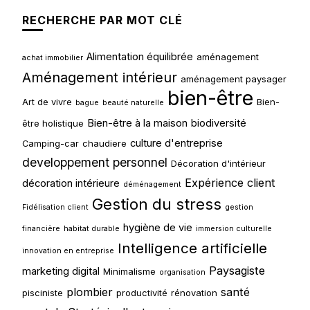
RECHERCHE PAR MOT CLÉ
Alimentation équilibrée
aménagement
achat immobilier
Aménagement intérieur
aménagement paysager
bien-être
Art de vivre
Bien-
bague
beauté naturelle
Bien-être à la maison
biodiversité
être holistique
culture d'entreprise
Camping-car
chaudiere
developpement personnel
Décoration d'intérieur
Expérience client
décoration intérieure
déménagement
Gestion du stress
Fidélisation client
gestion
hygiène de vie
financière
habitat durable
immersion culturelle
Intelligence artificielle
innovation en entreprise
Paysagiste
marketing digital
Minimalisme
organisation
plombier
santé
pisciniste
productivité
rénovation