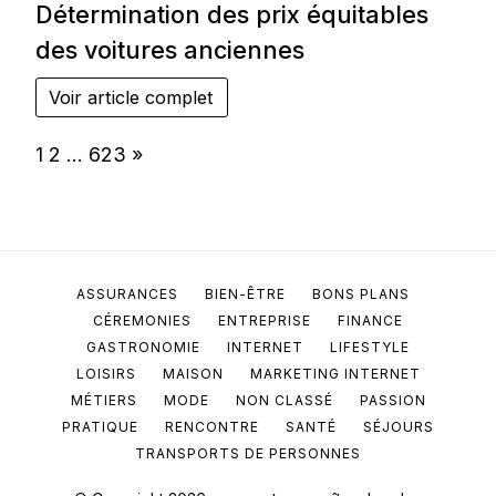
Détermination des prix équitables
des voitures anciennes
Voir article complet
Page:
Next
1
2
…
623
»
ASSURANCES
BIEN-ÊTRE
BONS PLANS
CÉREMONIES
ENTREPRISE
FINANCE
GASTRONOMIE
INTERNET
LIFESTYLE
LOISIRS
MAISON
MARKETING INTERNET
MÉTIERS
MODE
NON CLASSÉ
PASSION
PRATIQUE
RENCONTRE
SANTÉ
SÉJOURS
TRANSPORTS DE PERSONNES