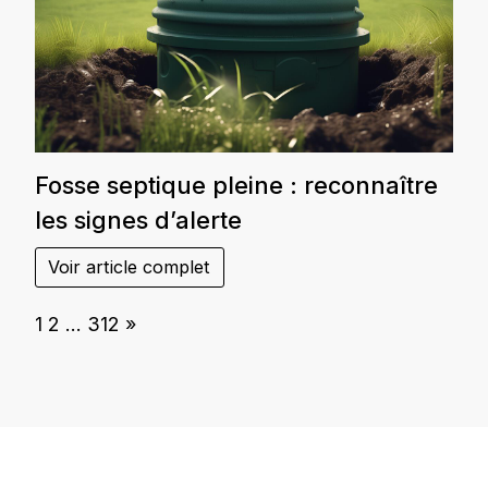
Fosse septique pleine : reconnaître
les signes d’alerte
Voir article complet
Page:
Next
1
2
…
312
»