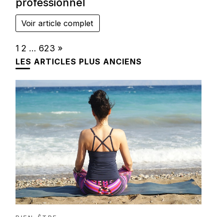
professionnel
Voir article complet
Page:
Next
1
2
…
623
»
LES ARTICLES PLUS ANCIENS