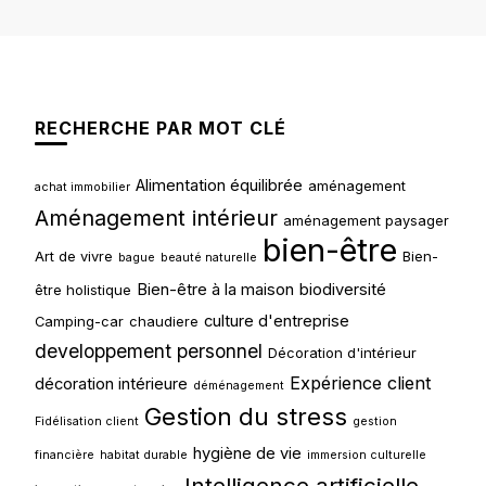
RECHERCHE PAR MOT CLÉ
Alimentation équilibrée
aménagement
achat immobilier
Aménagement intérieur
aménagement paysager
bien-être
Art de vivre
Bien-
bague
beauté naturelle
Bien-être à la maison
biodiversité
être holistique
culture d'entreprise
Camping-car
chaudiere
developpement personnel
Décoration d'intérieur
Expérience client
décoration intérieure
déménagement
Gestion du stress
Fidélisation client
gestion
hygiène de vie
financière
habitat durable
immersion culturelle
Intelligence artificielle