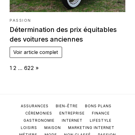
PASSION
Détermination des prix équitables
des voitures anciennes
Voir article complet
Page:
Next
1
2
…
622
»
ASSURANCES
BIEN-ÊTRE
BONS PLANS
CÉREMONIES
ENTREPRISE
FINANCE
GASTRONOMIE
INTERNET
LIFESTYLE
LOISIRS
MAISON
MARKETING INTERNET
MÉTIERS
MODE
NON CLASSÉ
PASSION