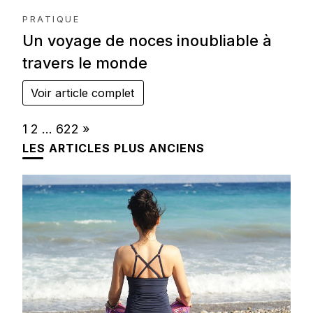
PRATIQUE
Un voyage de noces inoubliable à
travers le monde
Voir article complet
Page:
Next
1
2
…
622
»
LES ARTICLES PLUS ANCIENS