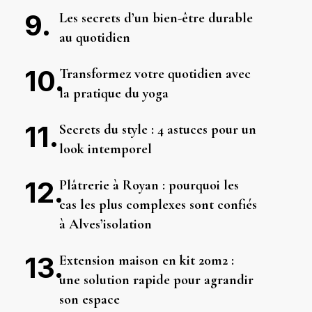
Les secrets d’un bien-être durable
au quotidien
Transformez votre quotidien avec
la pratique du yoga
Secrets du style : 4 astuces pour un
look intemporel
Plâtrerie à Royan : pourquoi les
cas les plus complexes sont confiés
à Alves’isolation
Extension maison en kit 20m2 :
une solution rapide pour agrandir
son espace