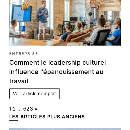
ENTREPRISE
Comment le leadership culturel
influence l’épanouissement au
travail
Voir article complet
Page:
Next
1
2
…
623
»
LES ARTICLES PLUS ANCIENS