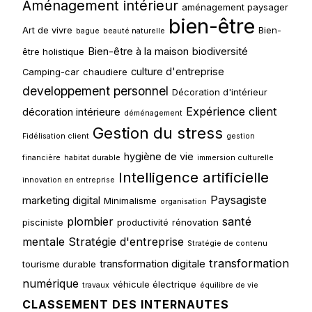
Aménagement intérieur
aménagement paysager
bien-être
Art de vivre
Bien-
bague
beauté naturelle
Bien-être à la maison
biodiversité
être holistique
culture d'entreprise
Camping-car
chaudiere
developpement personnel
Décoration d'intérieur
Expérience client
décoration intérieure
déménagement
Gestion du stress
Fidélisation client
gestion
hygiène de vie
financière
habitat durable
immersion culturelle
Intelligence artificielle
innovation en entreprise
Paysagiste
marketing digital
Minimalisme
organisation
plombier
santé
pisciniste
productivité
rénovation
mentale
Stratégie d'entreprise
Stratégie de contenu
transformation
transformation digitale
tourisme durable
numérique
véhicule électrique
travaux
équilibre de vie
CLASSEMENT DES INTERNAUTES