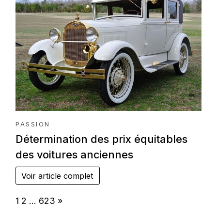
PASSION
Détermination des prix équitables
des voitures anciennes
Voir article complet
Page:
Next
1
2
…
623
»