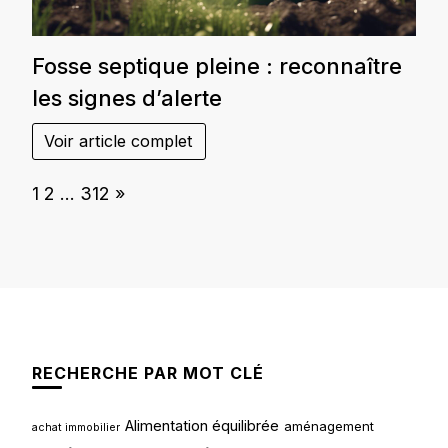
Fosse septique pleine : reconnaître
les signes d’alerte
Voir article complet
Page:
Next
1
2
…
312
»
RECHERCHE PAR MOT CLÉ
Alimentation équilibrée
aménagement
achat immobilier