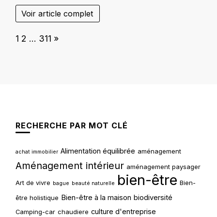
Voir article complet
Page:
Next
1
2
…
311
»
RECHERCHE PAR MOT CLÉ
Alimentation équilibrée
aménagement
achat immobilier
Aménagement intérieur
aménagement paysager
bien-être
Art de vivre
Bien-
bague
beauté naturelle
Bien-être à la maison
biodiversité
être holistique
culture d'entreprise
Camping-car
chaudiere