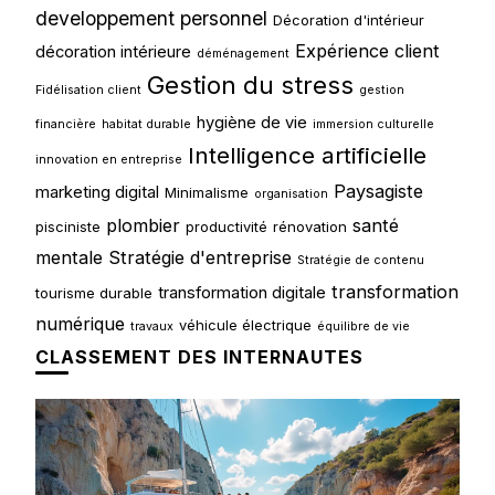
developpement personnel
Décoration d'intérieur
Expérience client
décoration intérieure
déménagement
Gestion du stress
Fidélisation client
gestion
hygiène de vie
financière
habitat durable
immersion culturelle
Intelligence artificielle
innovation en entreprise
Paysagiste
marketing digital
Minimalisme
organisation
plombier
santé
pisciniste
productivité
rénovation
mentale
Stratégie d'entreprise
Stratégie de contenu
transformation
transformation digitale
tourisme durable
numérique
véhicule électrique
travaux
équilibre de vie
CLASSEMENT DES INTERNAUTES