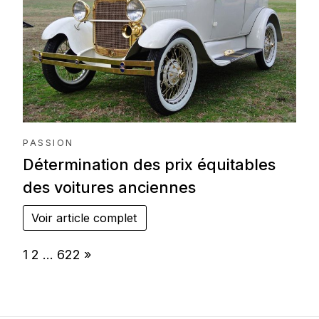
PASSION
Détermination des prix équitables
des voitures anciennes
Voir article complet
Page:
Next
1
2
…
622
»