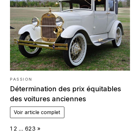
PASSION
Détermination des prix équitables
des voitures anciennes
Voir article complet
Page:
Next
1
2
…
623
»