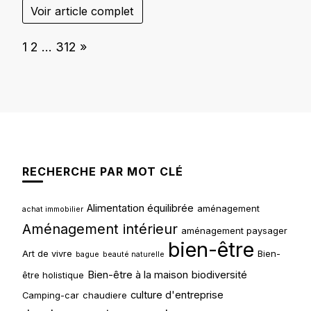
Voir article complet
Page:
Next
1
2
…
312
»
RECHERCHE PAR MOT CLÉ
Alimentation équilibrée
aménagement
achat immobilier
Aménagement intérieur
aménagement paysager
bien-être
Art de vivre
Bien-
bague
beauté naturelle
Bien-être à la maison
biodiversité
être holistique
culture d'entreprise
Camping-car
chaudiere