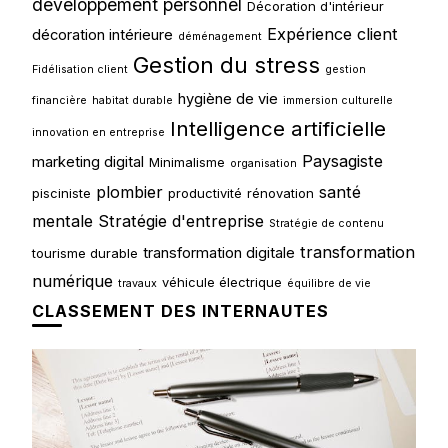
developpement personnel
Décoration d'intérieur
Expérience client
décoration intérieure
déménagement
Gestion du stress
Fidélisation client
gestion
hygiène de vie
financière
habitat durable
immersion culturelle
Intelligence artificielle
innovation en entreprise
Paysagiste
marketing digital
Minimalisme
organisation
plombier
santé
pisciniste
productivité
rénovation
mentale
Stratégie d'entreprise
Stratégie de contenu
transformation
transformation digitale
tourisme durable
numérique
véhicule électrique
travaux
équilibre de vie
CLASSEMENT DES INTERNAUTES