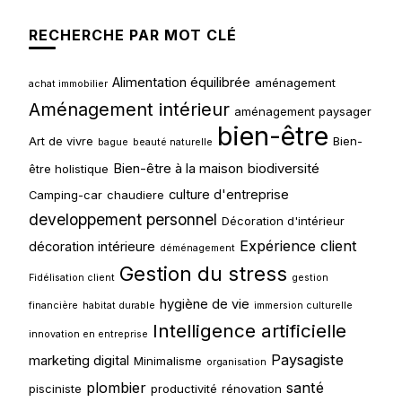
RECHERCHE PAR MOT CLÉ
Alimentation équilibrée
aménagement
achat immobilier
Aménagement intérieur
aménagement paysager
bien-être
Art de vivre
Bien-
bague
beauté naturelle
Bien-être à la maison
biodiversité
être holistique
culture d'entreprise
Camping-car
chaudiere
developpement personnel
Décoration d'intérieur
Expérience client
décoration intérieure
déménagement
Gestion du stress
Fidélisation client
gestion
hygiène de vie
financière
habitat durable
immersion culturelle
Intelligence artificielle
innovation en entreprise
Paysagiste
marketing digital
Minimalisme
organisation
plombier
santé
pisciniste
productivité
rénovation