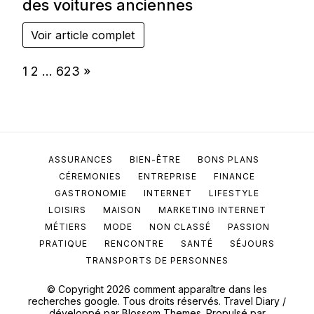
des voitures anciennes
Voir article complet
Page:
Next
1
2
…
623
»
ASSURANCES
BIEN-ÊTRE
BONS PLANS
CÉREMONIES
ENTREPRISE
FINANCE
GASTRONOMIE
INTERNET
LIFESTYLE
LOISIRS
MAISON
MARKETING INTERNET
MÉTIERS
MODE
NON CLASSÉ
PASSION
PRATIQUE
RENCONTRE
SANTÉ
SÉJOURS
TRANSPORTS DE PERSONNES
© Copyright 2026
comment apparaître dans les
recherches google
. Tous droits réservés.
Travel Diary /
développé par
Blossom Themes
. Propulsé par