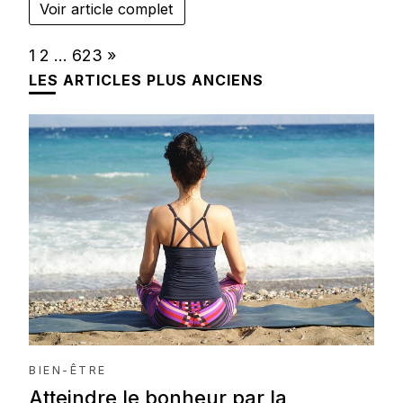
Voir article complet
Page:
Next
1
2
…
623
»
LES ARTICLES PLUS ANCIENS
BIEN-ÊTRE
Atteindre le bonheur par la