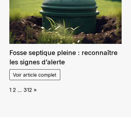
Fosse septique pleine : reconnaître
les signes d’alerte
Voir article complet
Page:
Next
1
2
…
312
»