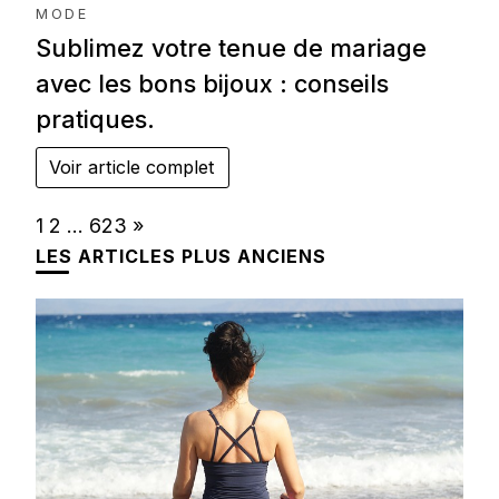
MODE
Sublimez votre tenue de mariage
avec les bons bijoux : conseils
pratiques.
Voir article complet
Page:
Next
1
2
…
623
»
LES ARTICLES PLUS ANCIENS