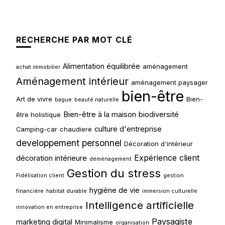
RECHERCHE PAR MOT CLÉ
Alimentation équilibrée
aménagement
achat immobilier
Aménagement intérieur
aménagement paysager
bien-être
Art de vivre
Bien-
bague
beauté naturelle
Bien-être à la maison
biodiversité
être holistique
culture d'entreprise
Camping-car
chaudiere
developpement personnel
Décoration d'intérieur
Expérience client
décoration intérieure
déménagement
Gestion du stress
Fidélisation client
gestion
hygiène de vie
financière
habitat durable
immersion culturelle
Intelligence artificielle
innovation en entreprise
Paysagiste
marketing digital
Minimalisme
organisation