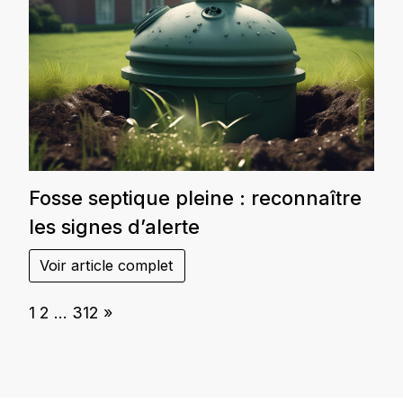
Fosse septique pleine : reconnaître
les signes d’alerte
Voir article complet
Page:
Next
1
2
…
312
»