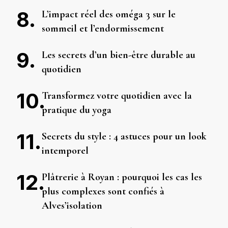
L’impact réel des oméga 3 sur le
sommeil et l’endormissement
Les secrets d’un bien-être durable au
quotidien
Transformez votre quotidien avec la
pratique du yoga
Secrets du style : 4 astuces pour un look
intemporel
Plâtrerie à Royan : pourquoi les cas les
plus complexes sont confiés à
Alves’isolation