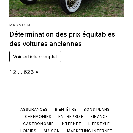
PASSION
Détermination des prix équitables
des voitures anciennes
Voir article complet
Page:
Next
1
2
…
623
»
ASSURANCES
BIEN-ÊTRE
BONS PLANS
CÉREMONIES
ENTREPRISE
FINANCE
GASTRONOMIE
INTERNET
LIFESTYLE
LOISIRS
MAISON
MARKETING INTERNET