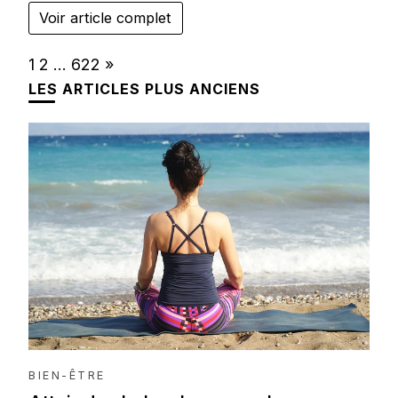
Voir article complet
Page:
Next
1
2
…
622
»
LES ARTICLES PLUS ANCIENS
BIEN-ÊTRE