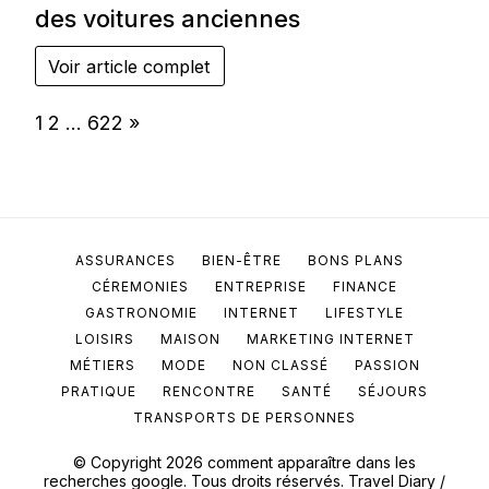
des voitures anciennes
Voir article complet
Page:
Next
1
2
…
622
»
ASSURANCES
BIEN-ÊTRE
BONS PLANS
CÉREMONIES
ENTREPRISE
FINANCE
GASTRONOMIE
INTERNET
LIFESTYLE
LOISIRS
MAISON
MARKETING INTERNET
MÉTIERS
MODE
NON CLASSÉ
PASSION
PRATIQUE
RENCONTRE
SANTÉ
SÉJOURS
TRANSPORTS DE PERSONNES
© Copyright 2026
comment apparaître dans les
recherches google
. Tous droits réservés.
Travel Diary /