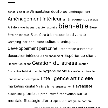
Alimentation équilibrée
aménagement
achat immobilier
Aménagement intérieur
aménagement paysager
bien-être
Art de vivre
Bien-
bague
beauté naturelle
Bien-être à la maison
biodiversité
être holistique
culture d'entreprise
Camping-car
chaudiere
developpement personnel
Décoration d'intérieur
Expérience client
décoration intérieure
déménagement
Gestion du stress
Fidélisation client
gestion
hygiène de vie
financière
habitat durable
immersion culturelle
Intelligence artificielle
innovation en entreprise
Paysagiste
marketing digital
Minimalisme
organisation
plombier
santé
pisciniste
productivité
rénovation
mentale
Stratégie d'entreprise
Stratégie de contenu
transformation