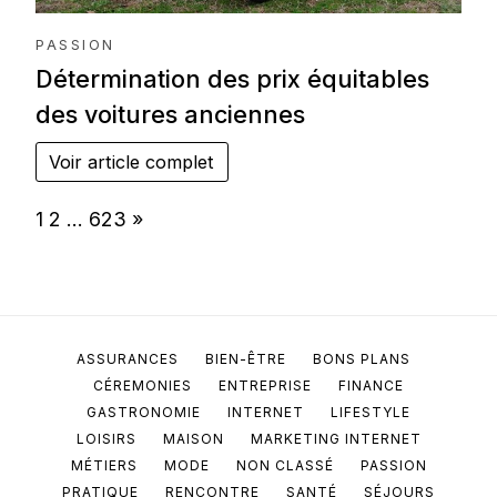
PASSION
Détermination des prix équitables
des voitures anciennes
Voir article complet
Page:
Next
1
2
…
623
»
ASSURANCES
BIEN-ÊTRE
BONS PLANS
CÉREMONIES
ENTREPRISE
FINANCE
GASTRONOMIE
INTERNET
LIFESTYLE
LOISIRS
MAISON
MARKETING INTERNET
MÉTIERS
MODE
NON CLASSÉ
PASSION
PRATIQUE
RENCONTRE
SANTÉ
SÉJOURS