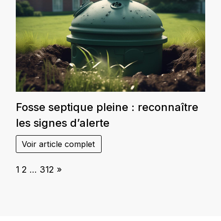
Fosse septique pleine : reconnaître
les signes d’alerte
Voir article complet
Page:
Next
1
2
…
312
»