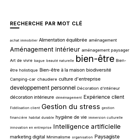
RECHERCHE PAR MOT CLÉ
Alimentation équilibrée
aménagement
achat immobilier
Aménagement intérieur
aménagement paysager
bien-être
Art de vivre
Bien-
bague
beauté naturelle
Bien-être à la maison
biodiversité
être holistique
culture d'entreprise
Camping-car
chaudiere
developpement personnel
Décoration d'intérieur
Expérience client
décoration intérieure
déménagement
Gestion du stress
Fidélisation client
gestion
hygiène de vie
financière
habitat durable
immersion culturelle
Intelligence artificielle
innovation en entreprise
Paysagiste
marketing digital
Minimalisme
organisation