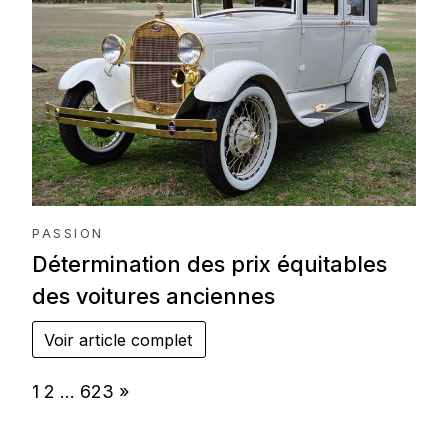
PASSION
Détermination des prix équitables
des voitures anciennes
Voir article complet
Page:
Next
1
2
…
623
»