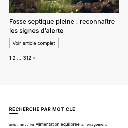
Fosse septique pleine : reconnaître
les signes d’alerte
Voir article complet
Page:
Next
1
2
…
312
»
RECHERCHE PAR MOT CLÉ
Alimentation équilibrée
aménagement
achat immobilier