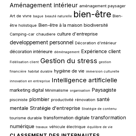
Aménagement intérieur
aménagement paysager
bien-être
Art de vivre
Bien-
bague
beauté naturelle
Bien-être à la maison
biodiversité
être holistique
culture d'entreprise
Camping-car
chaudiere
developpement personnel
Décoration d'intérieur
Expérience client
décoration intérieure
déménagement
Gestion du stress
Fidélisation client
gestion
hygiène de vie
financière
habitat durable
immersion culturelle
Intelligence artificielle
innovation en entreprise
Paysagiste
marketing digital
Minimalisme
organisation
plombier
santé
pisciniste
productivité
rénovation
mentale
Stratégie d'entreprise
Stratégie de contenu
transformation
transformation digitale
tourisme durable
numérique
véhicule électrique
travaux
équilibre de vie
CLASSEMENT DES INTERNAUTES