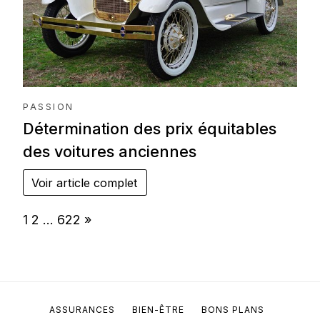
PASSION
Détermination des prix équitables
des voitures anciennes
Voir article complet
Page:
Next
1
2
…
622
»
ASSURANCES
BIEN-ÊTRE
BONS PLANS