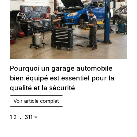
Pourquoi un garage automobile
bien équipé est essentiel pour la
qualité et la sécurité
Voir article complet
Page:
Next
1
2
…
311
»