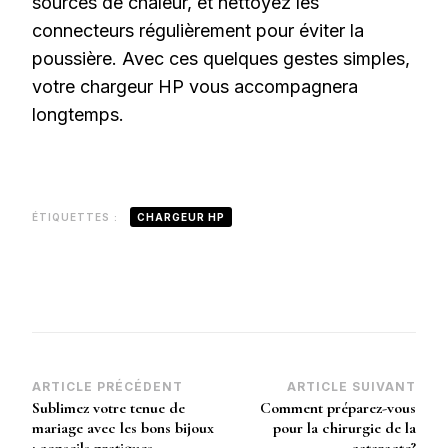
sources de chaleur, et nettoyez les
connecteurs régulièrement pour éviter la
poussière. Avec ces quelques gestes simples,
votre chargeur HP vous accompagnera
longtemps.
ÉTIQUETTES :
CHARGEUR HP
Navigation
ARTICLE PRÉCÉDENT
ARTICLE SUIVANT
Sublimez votre tenue de
Comment préparez-vous
d’article
mariage avec les bons bijoux
pour la chirurgie de la