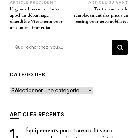
Navigation
ARTICLE PRÉCÉDENT
ARTICLE SUIVANT
Urgence hivernale : faites
Tout savoir sur le
d’article
appel au dépannage
remplacement des pneus en
chaudière Viessmann pour
leasing pour automobilistes
un confort immédiat
Vous
recherchiez
quelque
chose ?
CATÉGORIES
Catégories
ARTICLES RÉCENTS
Équipements pour travaux fluviaux :