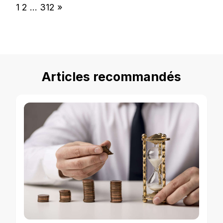
Page:
Next
1
2
…
312
»
Articles recommandés