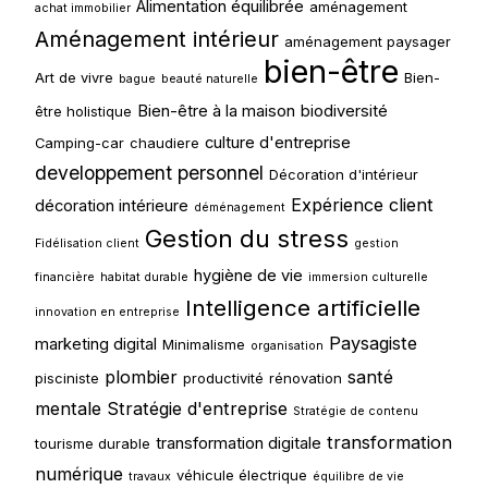
Alimentation équilibrée
aménagement
achat immobilier
Aménagement intérieur
aménagement paysager
bien-être
Art de vivre
Bien-
bague
beauté naturelle
Bien-être à la maison
biodiversité
être holistique
culture d'entreprise
Camping-car
chaudiere
developpement personnel
Décoration d'intérieur
Expérience client
décoration intérieure
déménagement
Gestion du stress
Fidélisation client
gestion
hygiène de vie
financière
habitat durable
immersion culturelle
Intelligence artificielle
innovation en entreprise
Paysagiste
marketing digital
Minimalisme
organisation
plombier
santé
pisciniste
productivité
rénovation
mentale
Stratégie d'entreprise
Stratégie de contenu
transformation
transformation digitale
tourisme durable
numérique
véhicule électrique
travaux
équilibre de vie