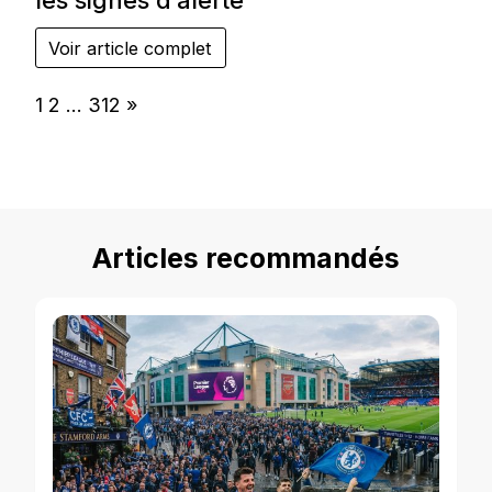
les signes d’alerte
Voir article complet
Page:
Next
1
2
…
312
»
Articles recommandés