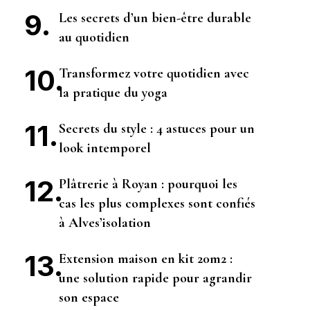
Les secrets d’un bien-être durable
au quotidien
Transformez votre quotidien avec
la pratique du yoga
Secrets du style : 4 astuces pour un
look intemporel
Plâtrerie à Royan : pourquoi les
cas les plus complexes sont confiés
à Alves’isolation
Extension maison en kit 20m2 :
une solution rapide pour agrandir
son espace