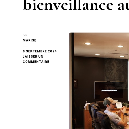
bienveillance au
par
MARISE
6 SEPTEMBRE 2024
LAISSER UN
SUR
COMMENTAIRE
LES
TENDANCES
ACTUELLES
DE
LA
BIENVEILLANCE
AU
TRAVAIL