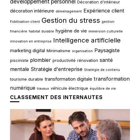
developpement personnel
Décoration d'intérieur
Expérience client
décoration intérieure
déménagement
Gestion du stress
Fidélisation client
gestion
hygiène de vie
financière
habitat durable
immersion culturelle
Intelligence artificielle
innovation en entreprise
Paysagiste
marketing digital
Minimalisme
organisation
plombier
santé
pisciniste
productivité
rénovation
mentale
Stratégie d'entreprise
Stratégie de contenu
transformation
transformation digitale
tourisme durable
numérique
véhicule électrique
travaux
équilibre de vie
CLASSEMENT DES INTERNAUTES