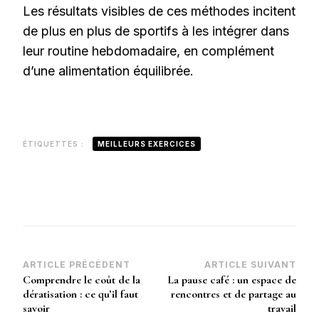
Les résultats visibles de ces méthodes incitent
de plus en plus de sportifs à les intégrer dans
leur routine hebdomadaire, en complément
d’une alimentation équilibrée.
ÉTIQUETTES :
MEILLEURS EXERCICES
Navigation
ARTICLE PRÉCÉDENT
ARTICLE SUIVANT
Comprendre le coût de la
La pause café : un espace de
d’article
dératisation : ce qu’il faut
rencontres et de partage au
savoir
travail