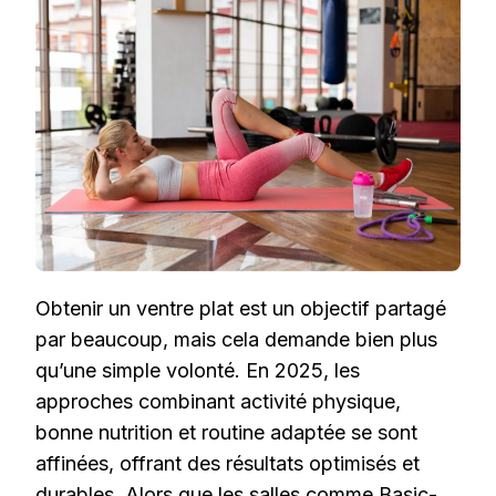
EXER
POUR
UN
VENT
PLAT
Obtenir un ventre plat est un objectif partagé
par beaucoup, mais cela demande bien plus
qu’une simple volonté. En 2025, les
approches combinant activité physique,
bonne nutrition et routine adaptée se sont
affinées, offrant des résultats optimisés et
durables. Alors que les salles comme Basic-