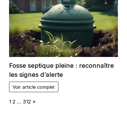
Fosse septique pleine : reconnaître
les signes d’alerte
Voir article complet
Page:
Next
1
2
…
312
»