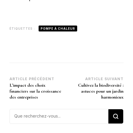
ÉTIQUETTES :
POMPE À CHALEUR
Navigation
ARTICLE PRÉCÉDENT
ARTICLE SUIVANT
L’impact des choix
Cultivez la biodiversité :
d’article
financiers sur la croissance
astuces pour un jardin
des entreprises
harmonieux
Vous
recherchiez
quelque