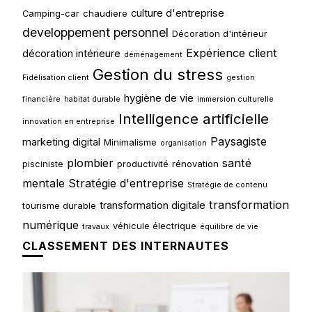
culture d'entreprise
Camping-car
chaudiere
developpement personnel
Décoration d'intérieur
Expérience client
décoration intérieure
déménagement
Gestion du stress
Fidélisation client
gestion
hygiène de vie
financière
habitat durable
immersion culturelle
Intelligence artificielle
innovation en entreprise
Paysagiste
marketing digital
Minimalisme
organisation
plombier
santé
pisciniste
productivité
rénovation
mentale
Stratégie d'entreprise
Stratégie de contenu
transformation
transformation digitale
tourisme durable
numérique
véhicule électrique
travaux
équilibre de vie
CLASSEMENT DES INTERNAUTES