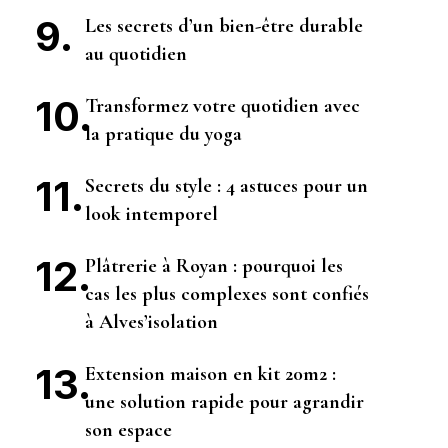
Les secrets d’un bien-être durable
au quotidien
Transformez votre quotidien avec
la pratique du yoga
Secrets du style : 4 astuces pour un
look intemporel
Plâtrerie à Royan : pourquoi les
cas les plus complexes sont confiés
à Alves’isolation
Extension maison en kit 20m2 :
une solution rapide pour agrandir
son espace