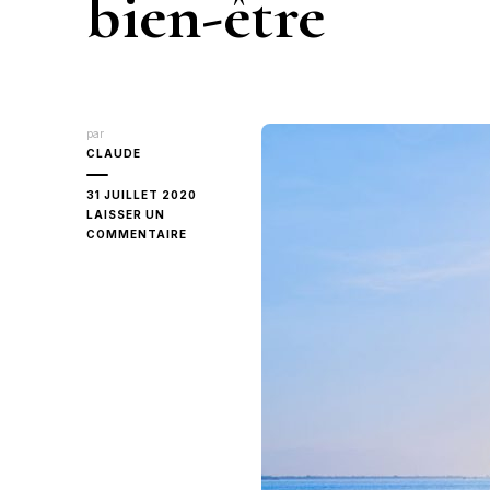
bien-être
par
CLAUDE
31 JUILLET 2020
LAISSER UN
SUR
COMMENTAIRE
MES
5
MEILLEURS
CONSEILS
POUR
LE
BIEN-
ÊTRE