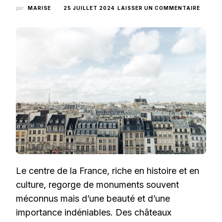
SUR
par
MARISE
25 JUILLET 2024
LAISSER UN COMMENTAIRE
QUELS
MONU
HISTO
DU
CENTR
DE
LA
FRANC
MÉRIT
VRAIM
LE
DÉTOU
?
Le centre de la France, riche en histoire et en
culture, regorge de monuments souvent
méconnus mais d’une beauté et d’une
importance indéniables. Des châteaux