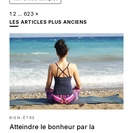
Page:
Next
1
2
…
623
»
LES ARTICLES PLUS ANCIENS
BIEN-ÊTRE
Atteindre le bonheur par la