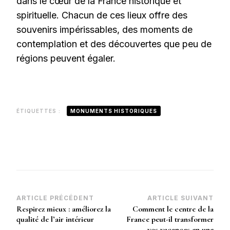
dans le cœur de la France historique et
spirituelle. Chacun de ces lieux offre des
souvenirs impérissables, des moments de
contemplation et des découvertes que peu de
régions peuvent égaler.
ÉTIQUETTES :
MONUMENTS HISTORIQUES
Navigation
ARTICLE PRÉCÉDENT
ARTICLE SUIVANT
Respirez mieux : améliorez la
Comment le centre de la
d’article
qualité de l’air intérieur
France peut-il transformer
vos vacances en une