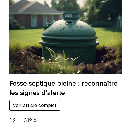
Fosse septique pleine : reconnaître
les signes d’alerte
Voir article complet
Page:
Next
1
2
…
312
»