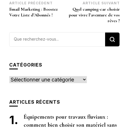
Navigation
ARTICLE PRÉCÉDENT
ARTICLE SUIVANT
Email Marketing : Boostez
Quel camping-car choisir
d’article
Votre Liste d’Abonnés !
pour vivre l’aventure de vos
rêves ?
Vous
recherchiez
quelque
chose ?
CATÉGORIES
Catégories
ARTICLES RÉCENTS
Équipements pour travaux fluviaux :
comment bien choisir son matériel sans