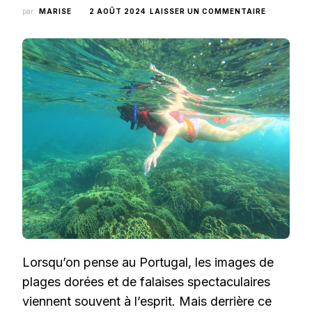
SUR
par
MARISE
2 AOÛT 2024
LAISSER UN COMMENTAIRE
QUELS
SONT
LES
JOYAUX
CACHÉS
DU
PORTUGA
POUR
PLONGER
ET
FAIRE
DU
SNORKELI
?
Lorsqu’on pense au Portugal, les images de
plages dorées et de falaises spectaculaires
viennent souvent à l’esprit. Mais derrière ce