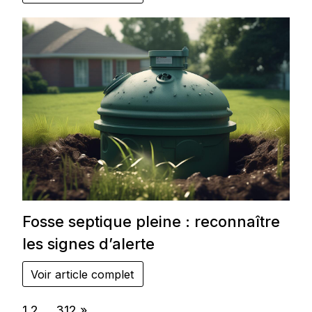
Fosse septique pleine : reconnaître
les signes d’alerte
Voir article complet
Page:
Next
1
2
…
312
»