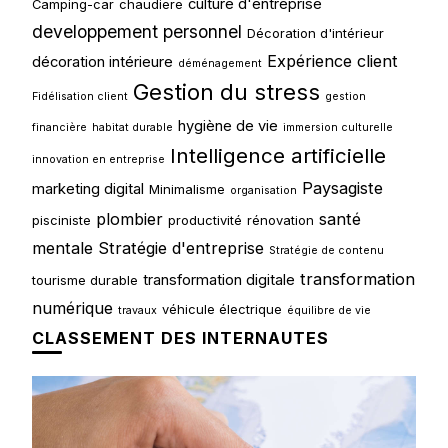
culture d'entreprise
Camping-car
chaudiere
developpement personnel
Décoration d'intérieur
Expérience client
décoration intérieure
déménagement
Gestion du stress
Fidélisation client
gestion
hygiène de vie
financière
habitat durable
immersion culturelle
Intelligence artificielle
innovation en entreprise
Paysagiste
marketing digital
Minimalisme
organisation
plombier
santé
pisciniste
productivité
rénovation
mentale
Stratégie d'entreprise
Stratégie de contenu
transformation
transformation digitale
tourisme durable
numérique
véhicule électrique
travaux
équilibre de vie
CLASSEMENT DES INTERNAUTES