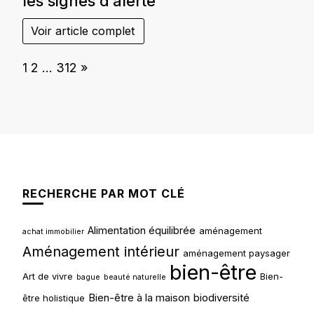
les signes d’alerte
Voir article complet
Page:
Next
1
2
…
312
»
RECHERCHE PAR MOT CLÉ
Alimentation équilibrée
aménagement
achat immobilier
Aménagement intérieur
aménagement paysager
bien-être
Art de vivre
Bien-
bague
beauté naturelle
Bien-être à la maison
biodiversité
être holistique