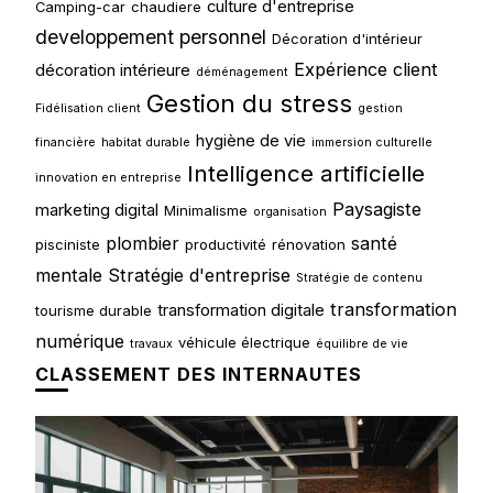
culture d'entreprise
Camping-car
chaudiere
developpement personnel
Décoration d'intérieur
Expérience client
décoration intérieure
déménagement
Gestion du stress
Fidélisation client
gestion
hygiène de vie
financière
habitat durable
immersion culturelle
Intelligence artificielle
innovation en entreprise
Paysagiste
marketing digital
Minimalisme
organisation
plombier
santé
pisciniste
productivité
rénovation
mentale
Stratégie d'entreprise
Stratégie de contenu
transformation
transformation digitale
tourisme durable
numérique
véhicule électrique
travaux
équilibre de vie
CLASSEMENT DES INTERNAUTES