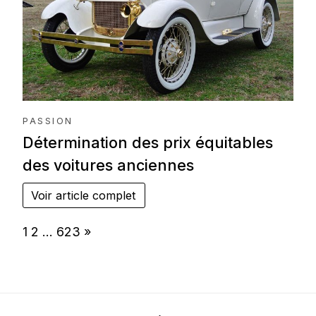
PASSION
Détermination des prix équitables
des voitures anciennes
Voir article complet
Page:
Next
1
2
…
623
»