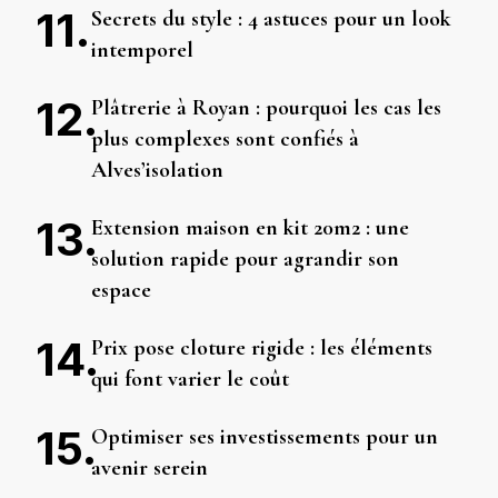
Secrets du style : 4 astuces pour un look
intemporel
Plâtrerie à Royan : pourquoi les cas les
plus complexes sont confiés à
Alves’isolation
Extension maison en kit 20m2 : une
solution rapide pour agrandir son
espace
Prix pose cloture rigide : les éléments
qui font varier le coût
Optimiser ses investissements pour un
avenir serein