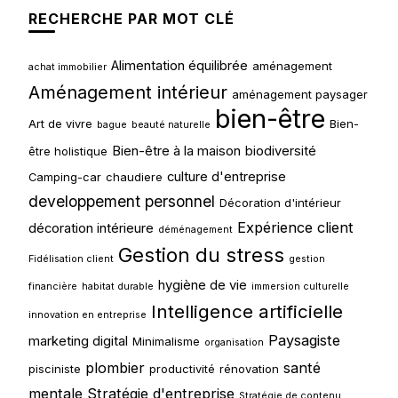
RECHERCHE PAR MOT CLÉ
Alimentation équilibrée
aménagement
achat immobilier
Aménagement intérieur
aménagement paysager
bien-être
Art de vivre
Bien-
bague
beauté naturelle
Bien-être à la maison
biodiversité
être holistique
culture d'entreprise
Camping-car
chaudiere
developpement personnel
Décoration d'intérieur
Expérience client
décoration intérieure
déménagement
Gestion du stress
Fidélisation client
gestion
hygiène de vie
financière
habitat durable
immersion culturelle
Intelligence artificielle
innovation en entreprise
Paysagiste
marketing digital
Minimalisme
organisation
plombier
santé
pisciniste
productivité
rénovation
mentale
Stratégie d'entreprise
Stratégie de contenu