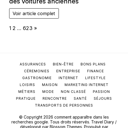
des voitures anciennes
Voir article complet
Page:
Next
1
2
…
623
»
ASSURANCES
BIEN-ÊTRE
BONS PLANS
CÉREMONIES
ENTREPRISE
FINANCE
GASTRONOMIE
INTERNET
LIFESTYLE
LOISIRS
MAISON
MARKETING INTERNET
MÉTIERS
MODE
NON CLASSÉ
PASSION
PRATIQUE
RENCONTRE
SANTÉ
SÉJOURS
TRANSPORTS DE PERSONNES
© Copyright 2026
comment apparaître dans les
recherches google
. Tous droits réservés.
Travel Diary /
développé par
Blossom Themes
. Propulsé par