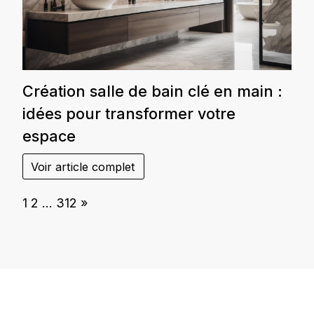
Création salle de bain clé en main :
idées pour transformer votre
espace
Voir article complet
Page:
Next
1
2
…
312
»