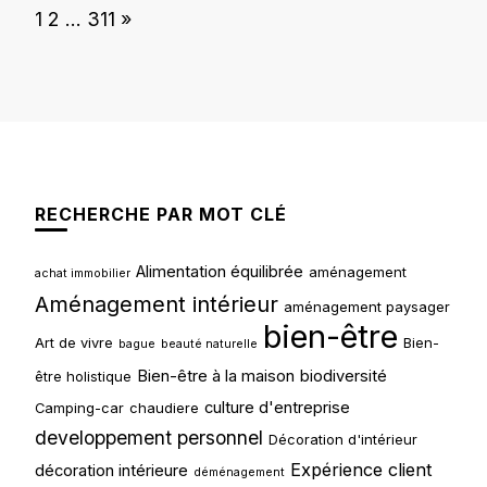
Page:
Next
1
2
…
311
»
RECHERCHE PAR MOT CLÉ
Alimentation équilibrée
aménagement
achat immobilier
Aménagement intérieur
aménagement paysager
bien-être
Art de vivre
Bien-
bague
beauté naturelle
Bien-être à la maison
biodiversité
être holistique
culture d'entreprise
Camping-car
chaudiere
developpement personnel
Décoration d'intérieur
Expérience client
décoration intérieure
déménagement