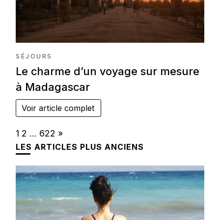
SÉJOURS
Le charme d’un voyage sur mesure
à Madagascar
Voir article complet
Page:
Next
1
2
…
622
»
LES ARTICLES PLUS ANCIENS