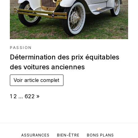
PASSION
Détermination des prix équitables
des voitures anciennes
Voir article complet
Page:
Next
1
2
…
622
»
ASSURANCES
BIEN-ÊTRE
BONS PLANS