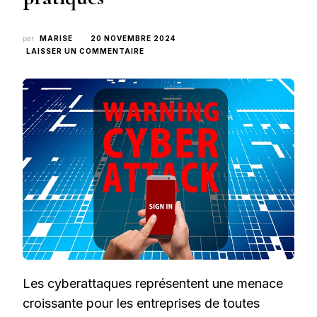
par
MARISE
20 NOVEMBRE 2024
SUR
LAISSER UN COMMENTAIRE
COMMENT
PROTÉGER
VOTRE
ENTREPRISE
CONTRE
LES
CYBERATTAQUES
:
CONSEILS
PRATIQUES
Les cyberattaques représentent une menace
croissante pour les entreprises de toutes