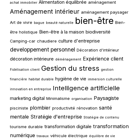
Alimentation équilibrée
aménagement
achat immobilier
Aménagement intérieur
aménagement paysager
bien-être
Art de vivre
Bien-
bague
beauté naturelle
Bien-être à la maison
biodiversité
être holistique
culture d'entreprise
Camping-car
chaudiere
developpement personnel
Décoration d'intérieur
Expérience client
décoration intérieure
déménagement
Gestion du stress
Fidélisation client
gestion
hygiène de vie
financière
habitat durable
immersion culturelle
Intelligence artificielle
innovation en entreprise
Paysagiste
marketing digital
Minimalisme
organisation
plombier
santé
pisciniste
productivité
rénovation
mentale
Stratégie d'entreprise
Stratégie de contenu
transformation
transformation digitale
tourisme durable
numérique
véhicule électrique
travaux
équilibre de vie