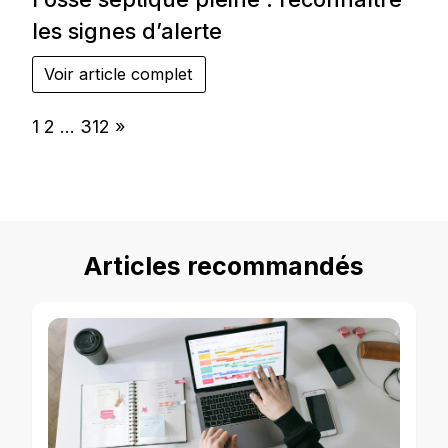
les signes d’alerte
Voir article complet
Page:
Next
1
2
…
312
»
Articles recommandés