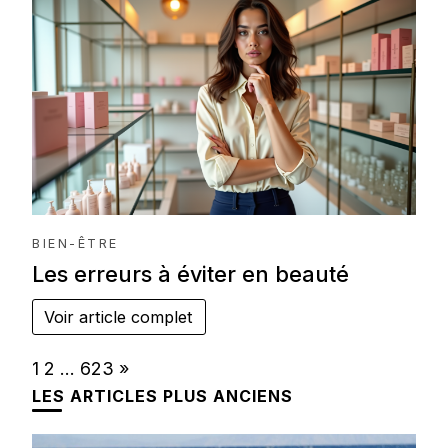
BIEN-ÊTRE
Les erreurs à éviter en beauté
Voir article complet
Page:
Next
1
2
…
623
»
LES ARTICLES PLUS ANCIENS