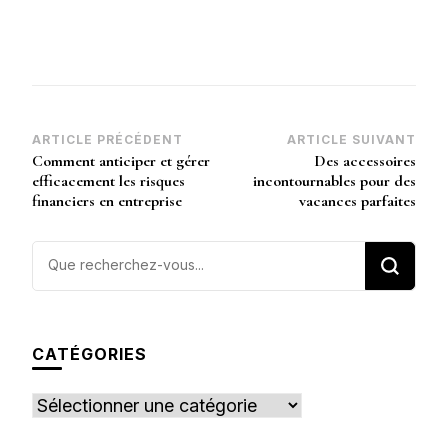
Navigation
ARTICLE PRÉCÉDENT
ARTICLE SUIVANT
Comment anticiper et gérer
Des accessoires
d’article
efficacement les risques
incontournables pour des
financiers en entreprise
vacances parfaites
Vous
recherchiez
quelque
chose ?
CATÉGORIES
Catégories