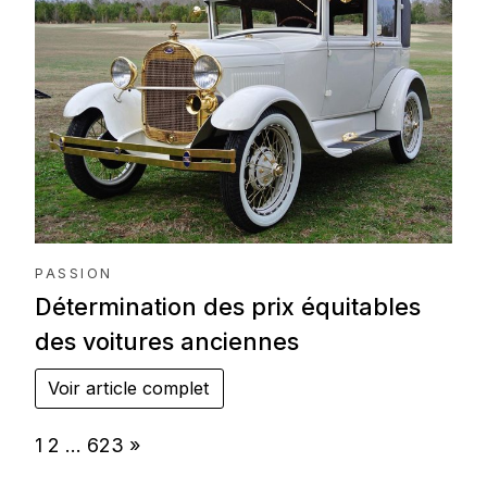
PASSION
Détermination des prix équitables
des voitures anciennes
Voir article complet
Page:
Next
1
2
…
623
»