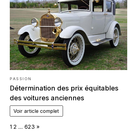
PASSION
Détermination des prix équitables
des voitures anciennes
Voir article complet
Page:
Next
1
2
…
623
»