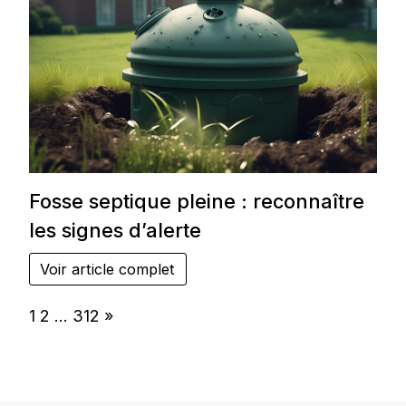
Fosse septique pleine : reconnaître
les signes d’alerte
Voir article complet
Page:
Next
1
2
…
312
»