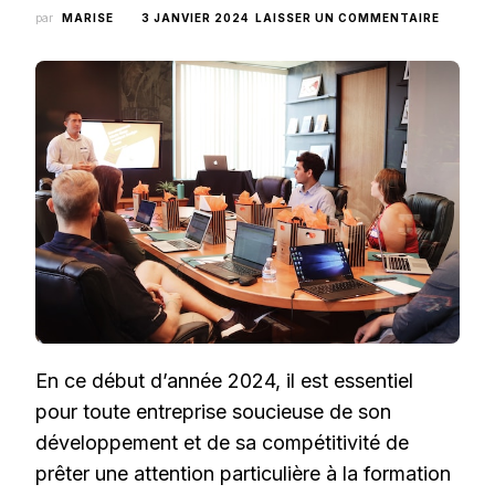
SUR
par
MARISE
3 JANVIER 2024
LAISSER UN COMMENTAIRE
COMME
MAXIMI
L’IMPA
DES
PROGR
DE
FORMAT
EN
ENTREP
?
En ce début d’année 2024, il est essentiel
pour toute entreprise soucieuse de son
développement et de sa compétitivité de
prêter une attention particulière à la formation