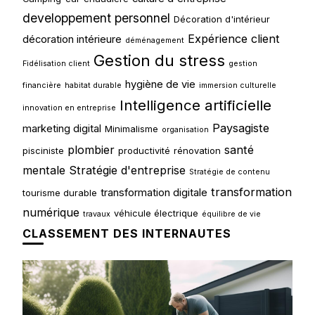
developpement personnel
Décoration d'intérieur
Expérience client
décoration intérieure
déménagement
Gestion du stress
Fidélisation client
gestion
hygiène de vie
financière
habitat durable
immersion culturelle
Intelligence artificielle
innovation en entreprise
Paysagiste
marketing digital
Minimalisme
organisation
plombier
santé
pisciniste
productivité
rénovation
mentale
Stratégie d'entreprise
Stratégie de contenu
transformation
transformation digitale
tourisme durable
numérique
véhicule électrique
travaux
équilibre de vie
CLASSEMENT DES INTERNAUTES