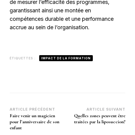
de mesurer l’efficacité des programmes,
garantissant ainsi une montée en
compétences durable et une performance
accrue au sein de l’organisation.
ÉTIQUETTES :
IMPACT DE LA FORMATION
Navigation
ARTICLE PRÉCÉDENT
ARTICLE SUIVANT
Faire venir un magicien
Quelles zones peuvent être
d’article
pour l’anniversaire de son
traitées par la liposuccion?
enfant